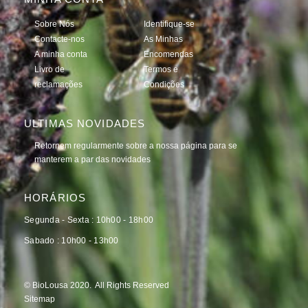
Sobre Nós
Identifique-se
Contacte-nos
As Minhas
A minha conta
Encomendas
Livro de
Termos e
reclamações
Condições
ULTIMAS NOVIDADES
Retornem regularmente sobre a nossa página para se
manterem a par das novidades
HORÁRIOS
Segunda - Sexta : 10h00 - 18h00
Sabado : 10h00 - 13h00
© BioLousa 2020. All Rights Reserved
Sitemap