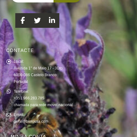
CONTACTE
Local:
Avenida 1° de Maio 17 - 3Dto
6000-086 Castelo Branco
Portugal
Telefone:
+351.966.283.785
chamada para rede movel nacional
Email:
geral@biolousa.com
MINHA CONTA